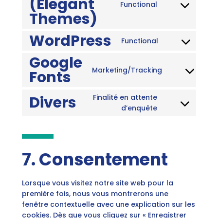
(Elegant
Functional
job-
Consent
Themes)
manager
to
service
WordPress
Functional
divi-
Consent
(elegant-
to
Google
themes)
service
Marketing/Tracking
Fonts
Consent
wordpress
to
service
Divers
Finalité en attente
google-
Consent
d’enquête
fonts
to
service
divers
7. Consentement
Lorsque vous visitez notre site web pour la
première fois, nous vous montrerons une
fenêtre contextuelle avec une explication sur les
cookies. Dès que vous cliquez sur « Enregistrer